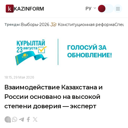
KAZINFORM
РУ
Выборы-2026
Конституционная реформа
Спецп
Тренды:
18:15, 29 Мая 2026
Взаимодействие Казахстана и
России основано на высокой
степени доверия — эксперт