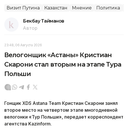
Визит Путина
Казахстан
Мнение
Политика
Е
Бекбау Тайманов
Автор
23:48, 06 Августа 2026
Велогонщик «Астаны» Кристиан
Скарони стал вторым на этапе Тура
Польши
Гонщик XDS Astana Team Кристиан Скарони занял
второе место на четвертом этапе многодневной
велогонки «Тур Польши», передает корреспондент
агентства Kazinform.