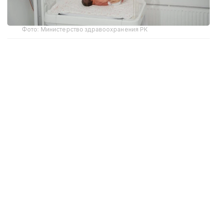
Фото: Министерство здравоохранения РК
По данным ведомства, ежегодно в стране
проводится около 1 400 операций
новорожденным, а специализированная помощь
доступна в перинатальных центрах всех регионов
Казахстана.
Одним из ключевых направлений стала
маршрутизация беременных при выявлении
у плода врожденных пороков развития. Будущих
матерей направляют в специализированные
перинатальные центры, где определяют тактику
ведения беременности, сроки и способ
родоразрешения, а также заранее формируют
команду для оказания помощи ребенку сразу