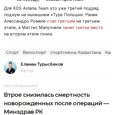
Для XDS Astana Team это уже третий подряд
подиум на нынешнем «Туре Польши». Ранее
Алессандро Ромеле
стал третьим
на третьем
этапе, а Маттео Малуччели
занял третье место
на втором этапе гонки.
Спорт
Велоспорт
спортсмены Казахстана
Каза
Еламан Турысбеков
Автор
23:03, 06 Августа 2026
Втрое снизилась смертность
новорожденных после операций —
Минздрав РК