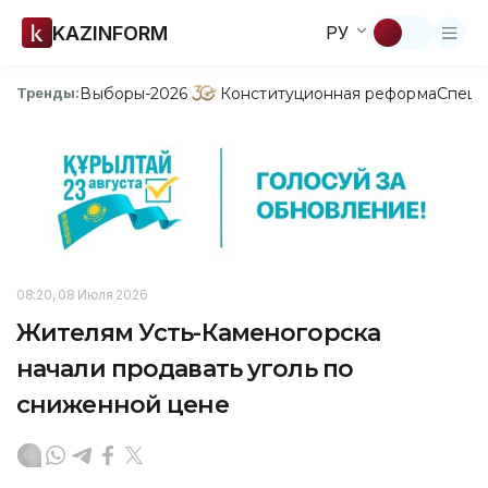
KAZINFORM
РУ
Выборы-2026
Конституционная реформа
Спецп
Тренды:
08:20, 08 Июля 2026
Жителям Усть-Каменогорска
начали продавать уголь по
сниженной цене