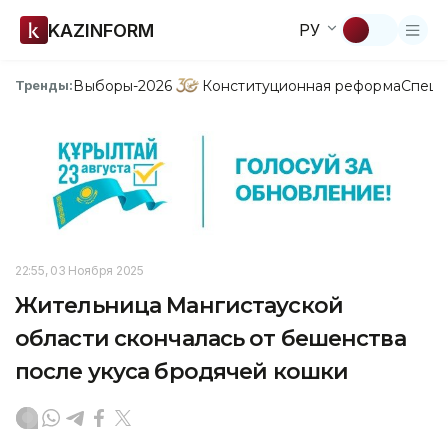
KAZINFORM
РУ
Выборы-2026
Конституционная реформа
Спецп
Тренды:
22:55, 03 Ноября 2025
Жительница Мангистауской
области скончалась от бешенства
после укуса бродячей кошки