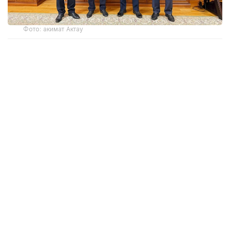
Фото: акимат Актау
30 июля на линию «102» поступило сообщение
о ребенке, находившемся с внешней стороны
открытого окна на десятом этаже одного
из жилых комплексов Актау. Ситуация
представляла непосредственную угрозу его
жизни.
На место происшествия оперативно прибыли
сотрудники батальона патрульной полиции
управления полиции города Актау — лейтенант
полиции Данияр Татиев и капитан полиции Ержан
Кокенов. Благодаря слаженным и
профессиональным действиям полицейским
удалось безопасно снять ребенка с внешнего