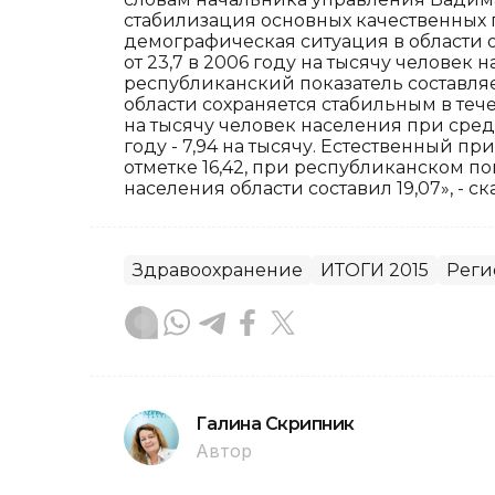
стабилизация основных качественных 
демографическая ситуация в области 
от 23,7 в 2006 году на тысячу человек н
республиканский показатель составляе
области сохраняется стабильным в течен
на тысячу человек населения при сред
году - 7,94 на тысячу. Естественный п
отметке 16,42, при республиканском по
населения области составил 19,07», - с
Здравоохранение
ИТОГИ 2015
Реги
Галина Скрипник
Автор