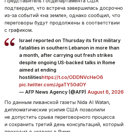
Представитель Госдепартамента США
подтвердил, что встреча завершилась досрочно
из-за событий «на земле», однако сообщил, что
переговоры будут продолжены в соответствии
с графиком.
Israel reported on Thursday its first military
fatalities in southern Lebanon in more than
a month, after carrying out fresh strikes
despite ongoing US-backed talks in Rome
aimed at ending
hostilities
https://t.co/ODDNVcHeO6
pic.twitter.com/JgaTY50dOY
— AFP News Agency (@AFP)
August 6, 2026
По данным ливанской газеты Nida Al Watan,
дипломатические усилия США позволили
не допустить срыва переговорного процесса
и сохранить третий день консультаций, который
проходит в четверг в Риме.