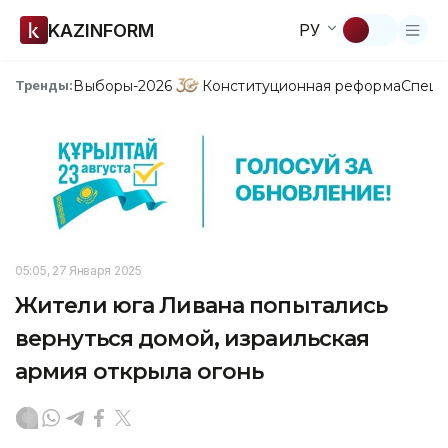
KAZINFORM
РУ
Выборы-2026
Конституционная реформа
Спецп
Тренды:
05:05, 27 Января 2025
Жители юга Ливана попытались
вернуться домой, израильская
армия открыла огонь