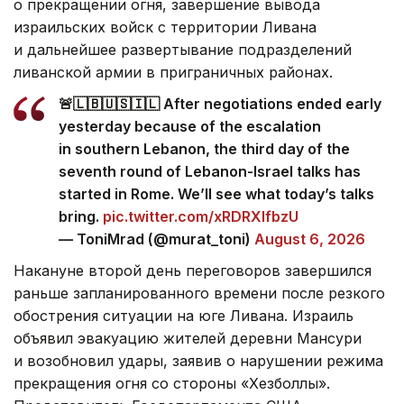
о прекращении огня, завершение вывода
израильских войск с территории Ливана
и дальнейшее развертывание подразделений
ливанской армии в приграничных районах.
🚨🇱🇧🇺🇸🇮🇱 After negotiations ended early
yesterday because of the escalation
in southern Lebanon, the third day of the
seventh round of Lebanon-Israel talks has
started in Rome. We’ll see what today’s talks
bring.
pic.twitter.com/xRDRXlfbzU
— ToniMrad (@murat_toni)
August 6, 2026
Накануне второй день переговоров завершился
раньше запланированного времени после резкого
обострения ситуации на юге Ливана. Израиль
объявил эвакуацию жителей деревни Мансури
и возобновил удары, заявив о нарушении режима
прекращения огня со стороны «Хезболлы».