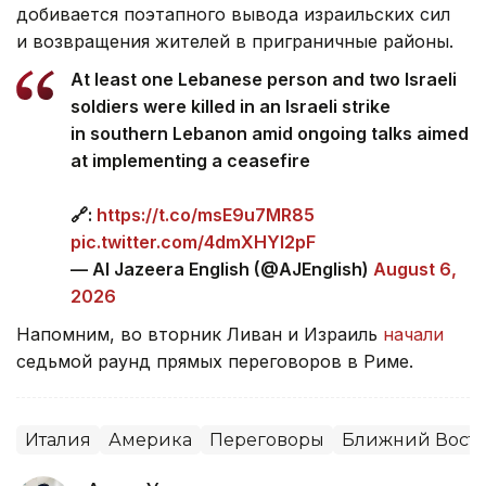
добивается поэтапного вывода израильских сил
и возвращения жителей в приграничные районы.
At least one Lebanese person and two Israeli
soldiers were killed in an Israeli strike
in southern Lebanon amid ongoing talks aimed
at implementing a ceasefire
🔗:
https://t.co/msE9u7MR85
pic.twitter.com/4dmXHYl2pF
— Al Jazeera English (@AJEnglish)
August 6,
2026
Напомним, во вторник Ливан и Израиль
начали
седьмой раунд прямых переговоров в Риме.
Италия
Америка
Переговоры
Ближний Вост