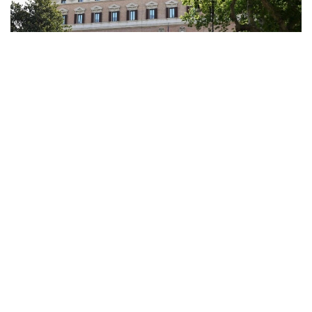
Фото: ANSA
Ливан и Израиль во вторник начали в Риме
седьмой раунд прямых переговоров при
посредничестве США. Переговоры проходят в
посольстве Соединенных Штатов в итальянской
столице и, как ожидается, продлятся до четверга.
Как сообщило ливанское информационное
агентство NNА, стороны обсуждают реализацию
рамочного соглашения, подписанного в июне