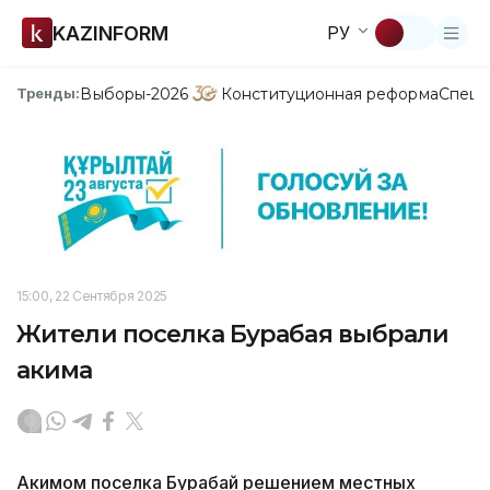
KAZINFORM
РУ
Выборы-2026
Конституционная реформа
Спецп
Тренды:
15:00, 22 Сентября 2025
Жители поселка Бурабая выбрали
акима
Акимом поселка Бурабай решением местных