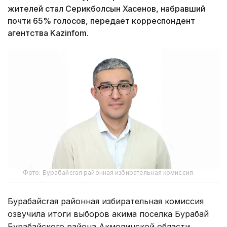
жителей стал Серикболсын Хасенов, набравший
почти 65% голосов, передает корреспондент
агентства Kazinfom.
Фото: Бурабайсrая районная избирательная комиссия
Бурабайсrая районная избирательная комиссия
озвучила итоги выборов акима поселка Бурабай
Бурабайского района Акмолинской области,