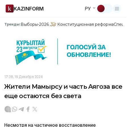
KAZINFORM
РУ
Выборы-2026
Конституционная реформа
Спецп
Тренды:
17:38, 19 Декабря 2024
Жители Мамырсу и часть Аягоза все
еще остаются без света
Несмотря на частичное восстановление