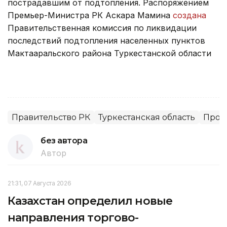
пострадавшим от подтопления. Распоряжением
Премьер-Министра РК Аскара Мамина
создана
Правительственная комиссия по ликвидации
последствий подтопления населенных пунктов
Мактааральского района Туркестанской области
Правительство РК
Туркестанская область
Прои
без автора
Автор
21:31, 07 Августа 2026
Казахстан определил новые
направления торгово-