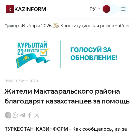
KAZINFORM
РУ
Выборы-2026
Конституционная реформа
Спецп
Тренды:
09:00, 05 Мая 2020
Жители Мактааральского района
благодарят казахстанцев за помощь
ТУРКЕСТАН. КАЗИНФОРМ - Как сообщалось, из-за