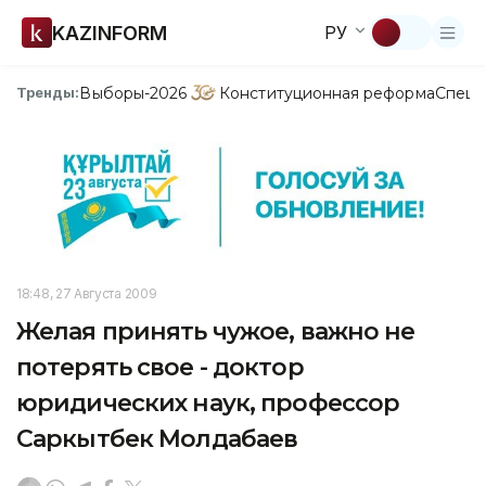
KAZINFORM
РУ
Выборы-2026
Конституционная реформа
Спецп
Тренды:
18:48, 27 Августа 2009
Желая принять чужое, важно не
потерять свое - доктор
юридических наук, профессор
Саркытбек Молдабаев