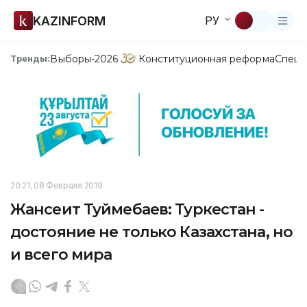
KAZINFORM
РУ
Выборы-2026
Конституционная реформа
Спецп
Тренды:
20:21, 08 Февраля 2019
Жансеит Туймебаев: Туркестан -
достояние не только Казахстана, но
и всего мира