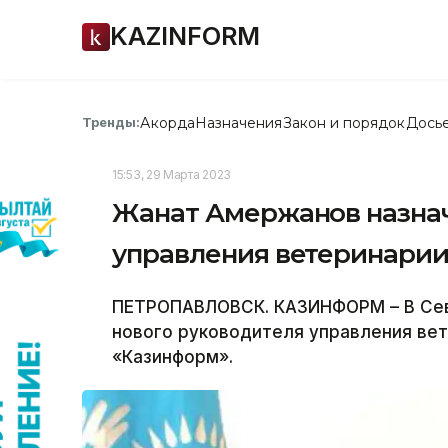
KAZINFORM
Акорда
Назначения
Закон и порядок
Дось
Тренды:
15:53, 29 Марта 2023
Жанат Амержанов назна
управления ветеринарии
ПЕТРОПАВЛОВСК. КАЗИНФОРМ – В Сев
нового руководителя управления ве
«Казинформ».