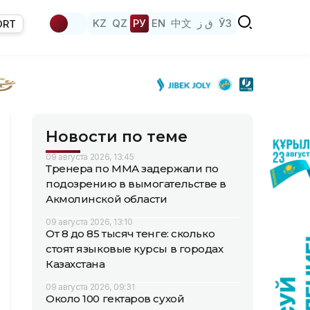
KZ
QZ
РУ
EN
中文
ق ز
ЎЗ
ORT
Новости по теме
09 августа 2026, 13:45
Тренера по ММА задержали по
подозрению в вымогательстве в
Акмолинской области
09 августа 2026, 13:10
От 8 до 85 тысяч тенге: сколько
стоят языковые курсы в городах
Казахстана
09 августа 2026, 09:31
Около 100 гектаров сухой