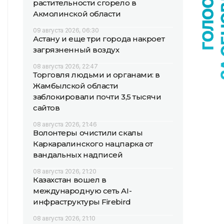
растительности сгорело в
Акмолинской области
09 августа 2026, 06:30
Астану и еще три города накроет
загрязненный воздух
08 августа 2026, 22:47
Торговля людьми и органами: в
Жамбылской области
заблокировали почти 3,5 тысячи
сайтов
08 августа 2026, 21:46
Волонтеры очистили скалы
Каркаралинского нацпарка от
вандальных надписей
08 августа 2026, 21:20
Казахстан вошел в
международную сеть AI-
инфраструктуры Firebird
08 августа 2026, 21:10