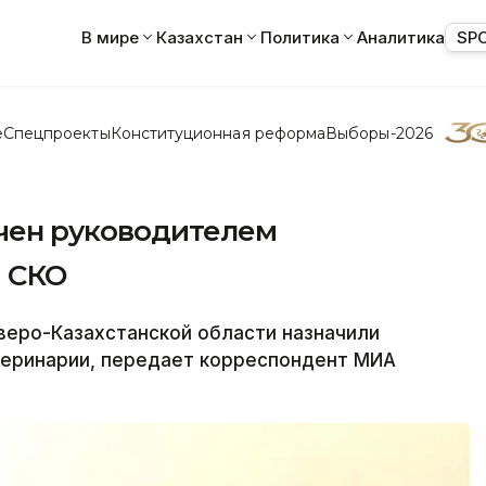
В мире
Казахстан
Политика
Аналитика
SP
е
Спецпроекты
Конституционная реформа
Выборы-2026
чен руководителем
 СКО
еро-Казахстанской области назначили
теринарии, передает корреспондент МИА