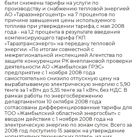
были снижены тарифы на услуги по
производству и снабжению тепловой энергией
АО «Таразэнергоцентр» на 7 процентов по
причине завышения цены используемого
топлива при утверждении тарифа, с мая 2008
года - на 1,2 процента в результате введения
компенсирующего тарифа ГКП
«Таразтрансэнерго» на передачу тепловой
энергии. «По итогам совместной с
межрегиональной инспекцией Агентства по
защите конкуренции РК внеплановой проверки
деятельности АО «Жамбылская ГРЭС»
предприятие с 1 ноября 2008 года
самостоятельно снизило отпускную цену на
вырабатываемую электрическую энергию с 5,90
тенге за 1 кВтч до 5,35 тенге за 1 кВтч, без НДС. В
рамках работы по энергосбережению
департаментом 10 октября 2008 года
согласованы дифференцированные тарифы для
ТОО «Жамбылский областной энергосбыт» с
вводом действия с 1 ноября 2008 года на
электрическую энергию по зонам суток. Всего за
2008 год поступило 15 заявок на утверждение
нормативных технических потерь, из них