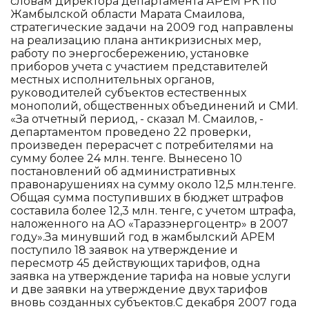
словам директора департамента АРЕМ РК по
Жамбылской области Марата Смаилова,
стратегические задачи на 2009 год направлены
на реализацию плана антикризисных мер,
работу по энергосбережению, установке
приборов учета с участием представителей
местных исполнительных органов,
руководителей субъектов естественных
монополий, общественных объединений и СМИ.
«За отчетный период, - сказал М. Смаилов, -
департаментом проведено 22 проверки,
произведен перерасчет с потребителями на
сумму более 24 млн. тенге. Вынесено 10
постановлений об административных
правонарушениях на сумму около 12,5 млн.тенге.
Общая сумма поступивших в бюджет штрафов
составила более 12,3 млн. тенге, с учетом штрафа,
наложенного на АО «Таразэнергоцентр» в 2007
году».За минувший год в жамбылский АРЕМ
поступило 18 заявок на утверждение и
пересмотр 45 действующих тарифов, одна
заявка на утверждение тарифа на новые услуги
и две заявки на утверждение двух тарифов
вновь созданных субъектов.С декабря 2007 года