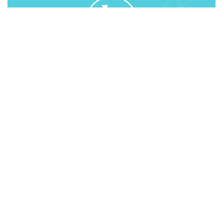
В отчете министр отметил повышение на 3,4%
выпуска валовой продукции сельского хозяйства
(3,3 млрд. тенге). Объем производства продуктов
питания в 2015 году также увеличился на 0,1% и
составил 1074,8 млрд. тенге. Уровень инвестиций
в основной капитал пищевой промышленности
поднялся до 55,9 млрд. тенге, что на 28 % выше
показателей прошлого года.