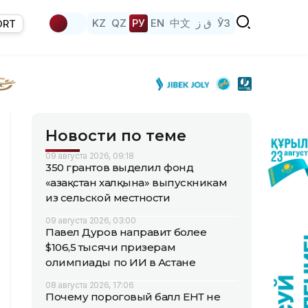
KZ
QZ
РУ
EN
中文
ق ز
ЎЗ
ORT
Новости по теме
09 августа 2026, 09:18
350 грантов выделил фонд
«Қазақстан халқына» выпускникам
из сельской местности
09 августа 2026, 03:00
Павел Дуров направит более
$106,5 тысячи призерам
олимпиады по ИИ в Астане
08 августа 2026, 17:06
Почему пороговый балл ЕНТ не