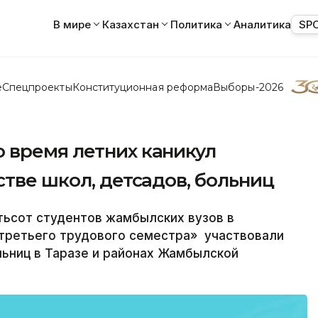
В мире
Казахстан
Политика
Аналитика
SP
е
Спецпроекты
Конституционная реформа
Выборы-2026
 время летних каникул
стве школ, детсадов, больниц
тьсот студентов жамбылских вузов в
«третьего трудового семестра» участвовали
льниц в Таразе и районах Жамбылской