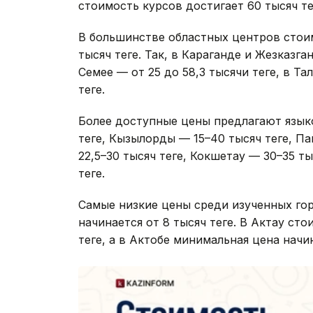
стоимость курсов достигает 60 тысяч тең
В большинстве областных центров стоим
тысяч теңге. Так, в Караганде и Жезказга
Семее — от 25 до 58,3 тысячи теңге, в Т
теңге.
Более доступные цены предлагают язык
теңге, Кызылорды — 15–40 тысяч теңге, П
22,5–30 тысяч теңге, Кокшетау — 30–35 ты
теңге.
Самые низкие цены среди изученных гор
начинается от 8 тысяч теңге. В Актау ст
теңге, а в Актобе минимальная цена начин