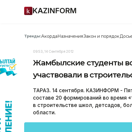
KAZINFORM
Акорда
Назначения
Закон и порядок
Дось
Тренды:
09:53, 14 Сентября 2012
Жамбылские студенты во
участвовали в строитель
ТАРАЗ. 14 сентября. КАЗИНФОРМ - Пя
составе 20 формирований во время 
в строительстве школ, детсадов, бо
области.