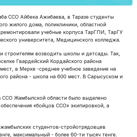
ба ССО Айбека Ажибаева, в Таразе студенты
ого жилого дома, поликлиники, областной
, ремонтировали учебные корпуса ТарГПИ, ТарГУ
ческого университета, Медицинского колледжа.
и строителям возводить школы и детсады. Так,
поселке Гвардейский Кордайского района
 мест, в Мерке -среднее учебное заведение на
ого района - школа на 600 мест. В Сарысуском и
ба ССО Жамбылской области было выделено
я обеспечения «бойцов ССО» экипировкой, а
 жамбылских студентов-стройотрядовцев
тенге, максимальный - более 60-ти тысяч тенге.