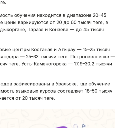
ге.
ость обучения находится в диапазоне 20–45
не цены варьируются от 20 до 60 тысяч теңге, в
алдыкоргане, Таразе и Конаеве — до 45 тысяч
овые центры Костаная и Атырау — 15–25 тысяч
авлодара — 25–33 тысячи теңге, Петропавловска —
сяч теңге, Усть-Каменогорска — 17,9–30,2 тысячи
одов зафиксированы в Уральске, где обучение
оимость языковых курсов составляет 18–50 тысяч
ается от 20 тысяч теңге.