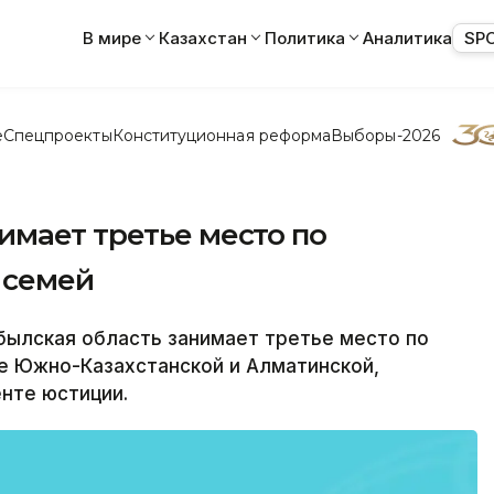
В мире
Казахстан
Политика
Аналитика
SP
е
Спецпроекты
Конституционная реформа
Выборы-2026
имает третье место по
 семей
былская область занимает третье место по
е Южно-Казахстанской и Алматинской,
нте юстиции.