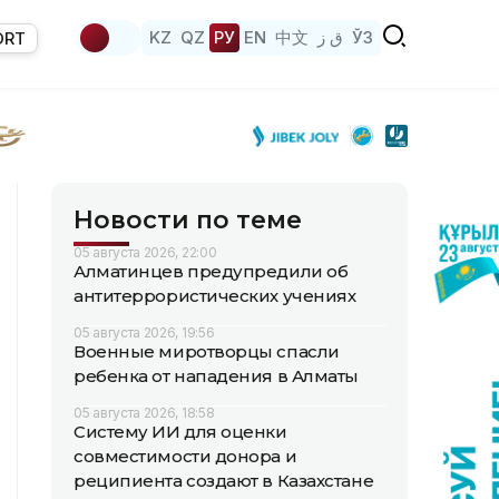
KZ
QZ
РУ
EN
中文
ق ز
ЎЗ
ORT
Новости по теме
05 августа 2026, 22:00
Алматинцев предупредили об
антитеррористических учениях
05 августа 2026, 19:56
Военные миротворцы спасли
ребенка от нападения в Алматы
05 августа 2026, 18:58
Систему ИИ для оценки
совместимости донора и
реципиента создают в Казахстане