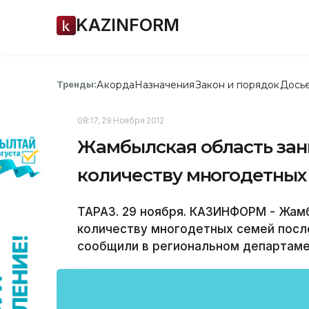
KAZINFORM
Акорда
Назначения
Закон и порядок
Дось
Тренды:
08:17, 29 Ноября 2012
Жамбылская область зан
количеству многодетных
ТАРАЗ. 29 ноября. КАЗИНФОРМ - Жам
количеству многодетных семей посл
сообщили в региональном департаме