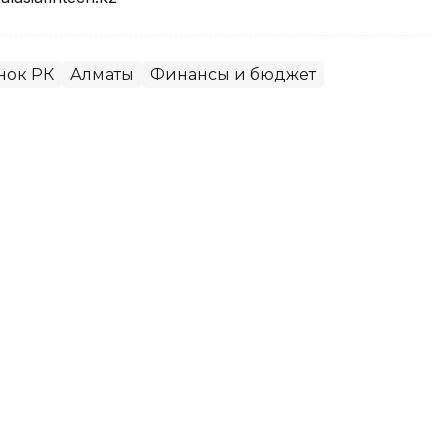
нок РК
Алматы
Финансы и бюджет
нения Алматы призвали
е в выборах