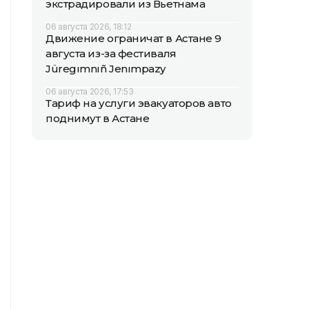
экстрадировали из Вьетнама
06 августа 2026, 18:12
Движение ограничат в Астане 9
августа из-за фестиваля
Jüregımnıñ Jenımpazy
06 августа 2026, 17:53
Тариф на услуги эвакуаторов авто
поднимут в Астане