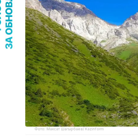
Фото: Максат Шагырбаев/ Kazinform