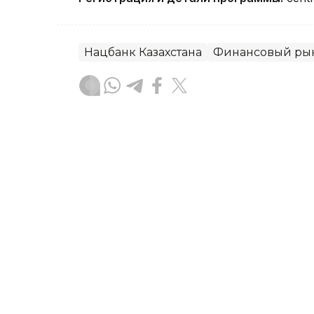
Нацбанк Казахстана
Финансовый ры
Диана Калманбаева
Автор
19:14, 06 Августа 2026
Этнокультурные объеди
принять активное участи