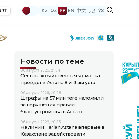
KZ
QZ
РУ
EN
中文
ق ز
ЎЗ
ORT
Новости по теме
06 августа 2026, 21:04
Сельскохозяйственная ярмарка
пройдет в Астане 8 и 9 августа
06 августа 2026, 20:48
Штрафы на 57 млн теңге наложили
за нарушения правил
благоустройства в Астане
06 августа 2026, 20:35
На линии Tarlan Astana впервые в
Казахстане задействовали