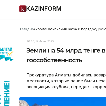
KAZINFORM
Акорда
Назначения
Закон и порядок
Дось
Тренды:
20:40, 12 Июня 2025
Земли на 54 млрд тенге в
госсобственность
Прокуратура Алматы добилась возвра
местности, которые ранее были нез
ассоциация клубов», передает коррес