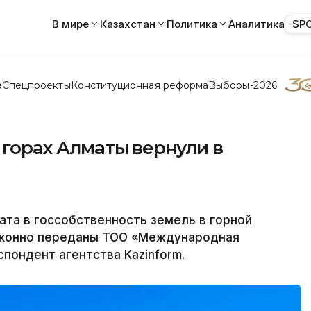
В мире
Казахстан
Политика
Аналитика
SP
е
Спецпроекты
Конституционная реформа
Выборы-2026
 горах Алматы вернули в
та в госсобственность земель в горной
аконно переданы ТОО «Международная
пондент агентства Kazinform.