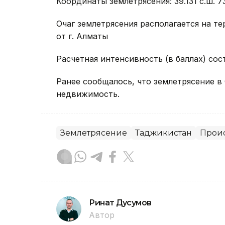
Координаты землетрясения: 39.131 с.ш. 73
Очаг землетрясения располагается на т
от г. Алматы
Расчетная интенсивность (в баллах) сос
Ранее сообщалось, что землетрясение в
недвижимость.
Землетрясение
Таджикистан
Прои
Ринат Дусумов
Автор