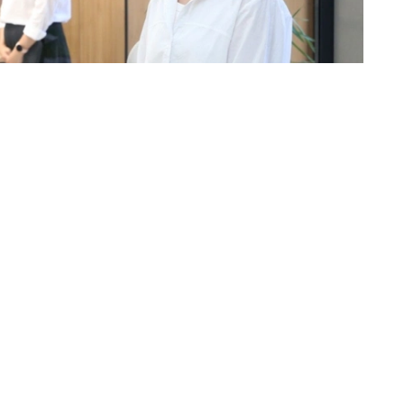
 планируемой модели будущего совместного
одить совместные научные исследования.