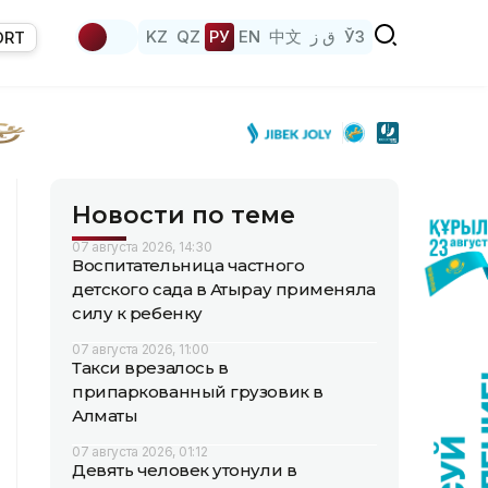
KZ
QZ
РУ
EN
中文
ق ز
ЎЗ
ORT
Новости по теме
07 августа 2026, 14:30
Воспитательница частного
детского сада в Атырау применяла
силу к ребенку
07 августа 2026, 11:00
Такси врезалось в
припаркованный грузовик в
Алматы
07 августа 2026, 01:12
Девять человек утонули в