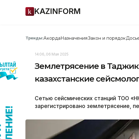
KAZINFORM
Акорда
Назначения
Закон и порядок
Дось
Тренды:
14:06, 06 Мая 2025
Землетрясение в Таджик
казахстанские сейсмоло
Сетью сейсмических станций ТОО «НН
зарегистрировано землетрясение, пе