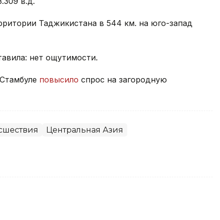
.309 в.д.
ерритории Таджикистана в 544 км. на юго-запад
тавила: нет ощутимости.
 Стамбуле
повысило
спрос на загородную
сшествия
Центральная Азия