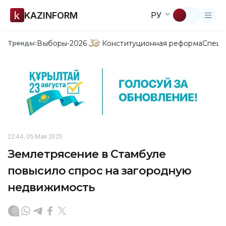
KAZINFORM
РУ
Выборы-2026
Конституционная реформа
Спецп
Тренды:
22:44, 05 Мая 2025
Землетрясение в Стамбуле
повысило спрос на загородную
недвижимость