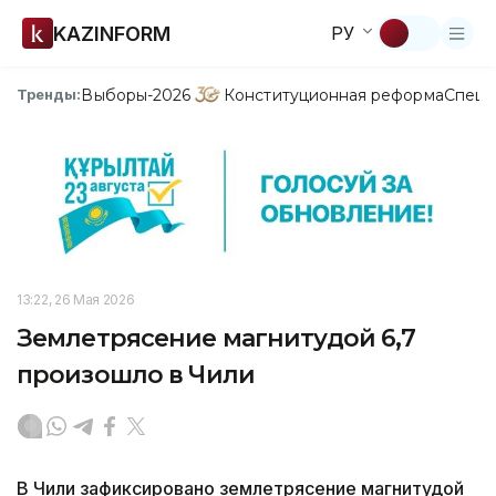
KAZINFORM
РУ
Выборы-2026
Конституционная реформа
Спецп
Тренды:
13:22, 26 Мая 2026
Землетрясение магнитудой 6,7
произошло в Чили
В Чили зафиксировано землетрясение магнитудой