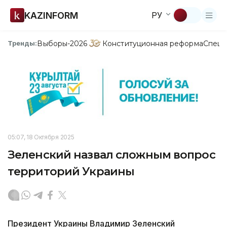
KAZINFORM
РУ
Выборы-2026
Конституционная реформа
Спецп
Тренды:
05:07, 18 Октября 2025
Зеленский назвал сложным вопрос
территорий Украины
Президент Украины Владимир Зеленский