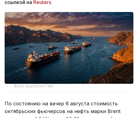
ссылкой на
Reuters.
Фото: Kazinform / ИИ
По состоянию на вечер 6 августа стоимость
октябрьских фьючерсов на нефть марки Brent
выросла на 1,04% — до 80,28 доллара за баррель.
Американская нефть WTI подорожала на 0,81% —
до 75,83 доллара за баррель.