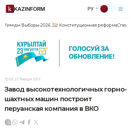
KAZINFORM
РУ
Выборы-2026
Конституционная реформа
Спецп
Тренды:
12:00, 27 Января 2017
Завод высокотехнологичных горно-
шахтных машин построит
перуанская компания в ВКО