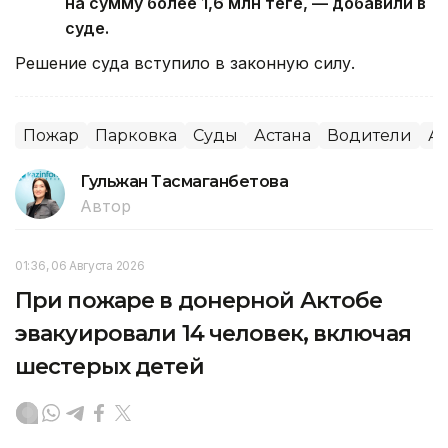
на сумму более 1,6 млн теңге, — добавили в
суде.
Решение суда вступило в законную силу.
Пожар
Парковка
Суды
Астана
Водители
Ав
Гульжан Тасмаганбетова
Автор
01:36, 06 Августа 2026
При пожаре в донерной Актобе
эвакуировали 14 человек, включая
шестерых детей