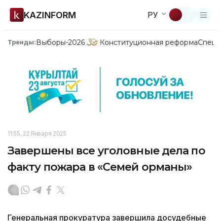
KAZINFORM
РУ
Выборы-2026
Конституционная реформа
Спецп
Тренды:
11:55, 22 Января 2025
Завершены все уголовные дела по
факту пожара в «Семей орманы»
Генеральная прокуратура завершила досудебные