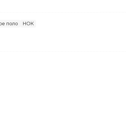
ое поло
НОК
третий круг WTA 1000 в