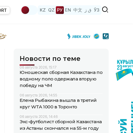
KZ
QZ
РУ
EN
中文
ق ز
ЎЗ
ORT
Новости по теме
06 августа 2026, 15:17
Юношеская сборная Казахстана по
водному поло одержала вторую
победу на ЧМ
06 августа 2026, 14:55
Елена Рыбакина вышла в третий
круг WTA 1000 в Торонто
06 августа 2026, 14:46
Экс-футболист сборной Казахстана
из Астаны скончался на 55-м году