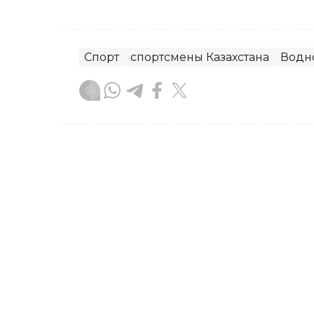
Спорт
спортсмены Казахстана
Водн
Диана Калманбаева
Автор
14:55, 06 Августа 2026
Елена Рыбакина вышла в 
Торонто