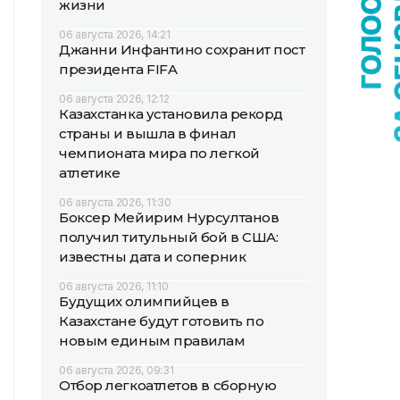
жизни
06 августа 2026, 14:21
Джанни Инфантино сохранит пост
президента FIFA
06 августа 2026, 12:12
Казахстанка установила рекорд
страны и вышла в финал
чемпионата мира по легкой
атлетике
06 августа 2026, 11:30
Боксер Мейирим Нурсултанов
получил титульный бой в США:
известны дата и соперник
06 августа 2026, 11:10
Будущих олимпийцев в
Казахстане будут готовить по
новым единым правилам
06 августа 2026, 09:31
Отбор легкоатлетов в сборную