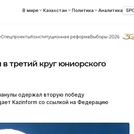
В мире
Казахстан
Политика
Аналитика
SP
е
Спецпроекты
Конституционная реформа
Выборы-2026
 в третий круг юниорского
рланулы одержал вторую победу
ает Kazinform со ссылкой на Федерацию