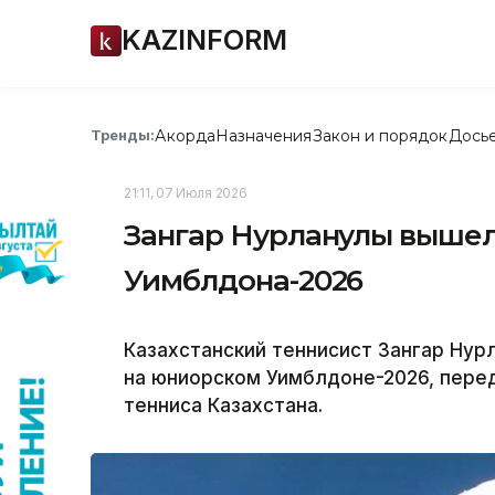
KAZINFORM
Акорда
Назначения
Закон и порядок
Дось
Тренды:
21:11, 07 Июля 2026
Зангар Нурланулы вышел
Уимблдона-2026
Казахстанский теннисист Зангар Ну
на юниорском Уимблдоне-2026, перед
тенниса Казахстана.