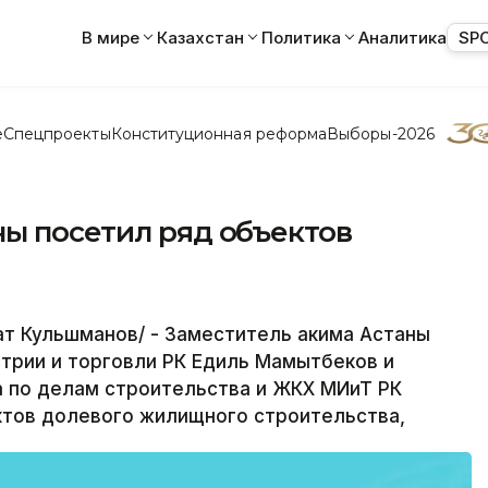
В мире
Казахстан
Политика
Аналитика
SP
е
Спецпроекты
Конституционная реформа
Выборы-2026
ны посетил ряд объектов
т Кульшманов/ - Заместитель акима Астаны
трии и торговли РК Едиль Мамытбеков и
 по делам строительства и ЖКХ МИиТ РК
ктов долевого жилищного строительства,