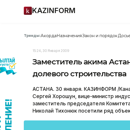
KAZINFORM
Акорда
Назначения
Закон и порядок
Дось
Тренды:
15:24, 30 Января 2009
Заместитель акима Аста
долевого строительства
АСТАНА. 30 января. КАЗИНФОРМ /Кана
Сергей Хорошун, вице-министр индус
заместитель председателя Комитета
Николай Тихонюк посетили ряд объе