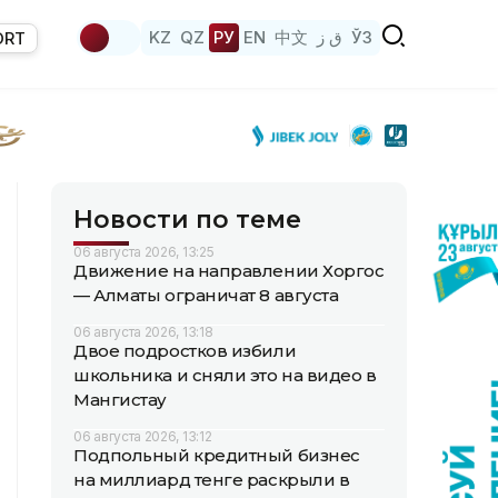
KZ
QZ
РУ
EN
中文
ق ز
ЎЗ
ORT
Новости по теме
06 августа 2026, 13:25
Движение на направлении Хоргос
— Алматы ограничат 8 августа
06 августа 2026, 13:18
Двое подростков избили
школьника и сняли это на видео в
Мангистау
06 августа 2026, 13:12
Подпольный кредитный бизнес
на миллиард тенге раскрыли в