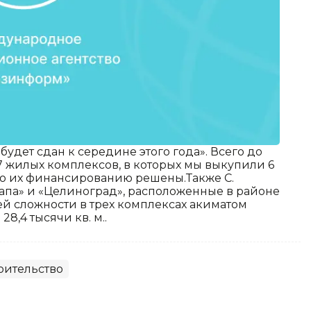
 будет сдан к середине этого года». Всего до
47 жилых комплексов, в которых мы выкупили 6
 по их финансированию решены.Также С.
па» и «Целиноград», расположенные в районе
ей сложности в трех комплексах акиматом
28,4 тысячи кв. м..
оительство