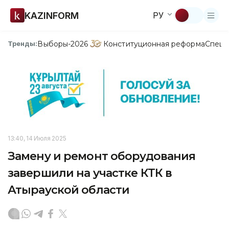
KAZINFORM
РУ
Выборы-2026
Конституционная реформа
Спецп
Тренды:
13:40, 14 Июля 2025
Замену и ремонт оборудования
завершили на участке КТК в
Атырауской области