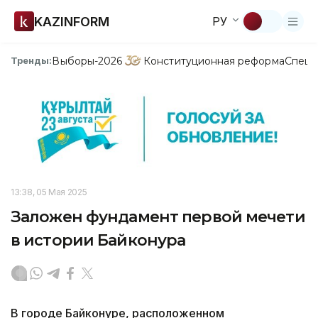
KAZINFORM
РУ
Выборы-2026
Конституционная реформа
Спецп
Тренды:
13:38, 05 Мая 2025
Заложен фундамент первой мечети
в истории Байконура
В городе Байконуре, расположенном