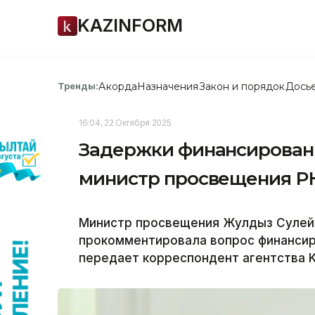
KAZINFORM
Акорда
Назначения
Закон и порядок
Дось
Тренды:
16:04, 22 Октября 2025
Задержки финансировани
министр просвещения Р
Министр просвещения Жулдыз Сулей
прокомментировала вопрос финансир
передает корреспондент агентства K