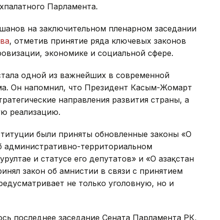
ухпалатного Парламента.
шанов на заключительном пленарном заседании
ыва
, отметив принятие ряда ключевых законов
овизации, экономике и социальной сфере.
стала одной из важнейших в современной
ма. Он напомнил, что Президент Касым-Жомарт
тратегические направления развития страны, а
ую реализацию.
ституции были приняты обновленные законы «О
Об административно-территориальном
рултае и статусе его депутатов» и «О Қазақстан
ринял закон об амнистии в связи с принятием
едусматривает не только уголовную, но и
лось последнее заседание Сената Парламента РК,