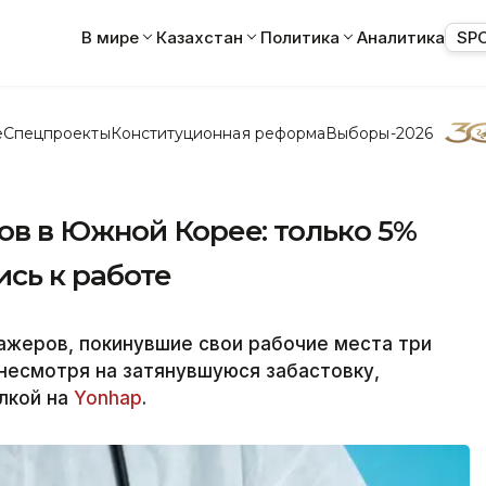
В мире
Казахстан
Политика
Аналитика
SP
е
Спецпроекты
Конституционная реформа
Выборы-2026
ов в Южной Корее: только 5%
сь к работе
ажеров, покинувшие свои рабочие места три
 несмотря на затянувшуюся забастовку,
ылкой на
Yonhap
.