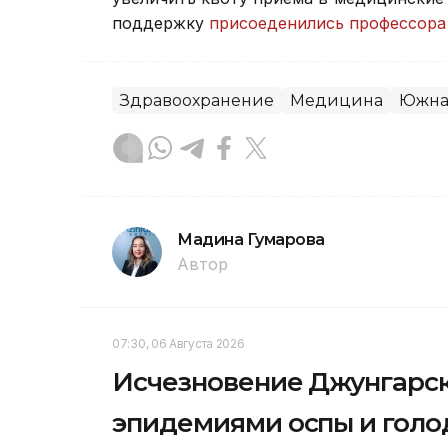
поддержку
присоеденились профессора
Здравоохранение
Медицина
Южна
Мадина Гумарова
Автор
07:30, 06 Августа 2026
Исчезновение Джунгарско
эпидемиями оспы и гол