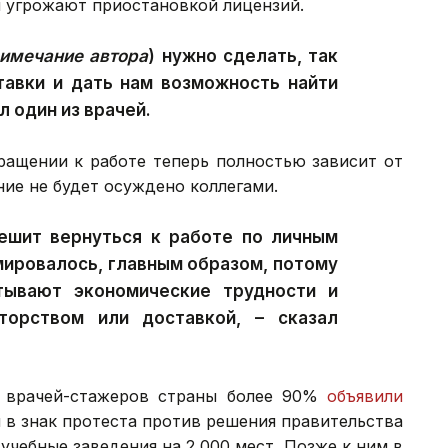
м угрожают приостановкой лицензий.
имечание автора
) нужно сделать, так
тавки и дать нам возможность найти
л один из врачей.
ращении к работе теперь полностью зависит от
ие не будет осуждено коллегами.
решит вернуться к работе по личным
мировалось, главным образом, потому
тывают экономические трудности и
торством или доставкой, – сказал
ч врачей-стажеров страны более 90%
объявили
 в знак протеста против решения правительства
учебные заведения на 2 000 мест. Позже к ним в