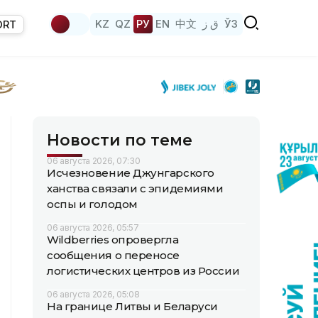
KZ
QZ
РУ
EN
中文
ق ز
ЎЗ
ORT
Новости по теме
06 августа 2026, 07:30
Исчезновение Джунгарского
ханства связали с эпидемиями
оспы и голодом
06 августа 2026, 05:57
Wildberries опровергла
сообщения о переносе
логистических центров из России
06 августа 2026, 05:08
На границе Литвы и Беларуси