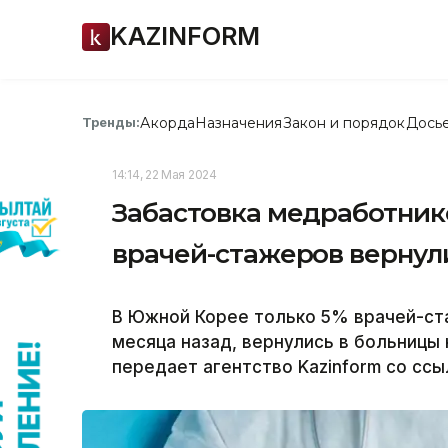
KAZINFORM
Акорда
Назначения
Закон и порядок
Дось
Тренды:
14:14, 22 Мая 2024
Забастовка медработник
врачей-стажеров вернули
В Южной Корее только 5% врачей-ст
месяца назад, вернулись в больницы
передает агентство Kazinform со сс