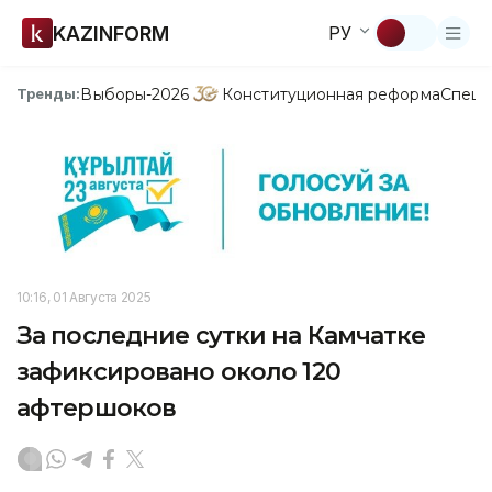
KAZINFORM
РУ
Выборы-2026
Конституционная реформа
Спецп
Тренды:
10:16, 01 Августа 2025
За последние сутки на Камчатке
зафиксировано около 120
афтершоков