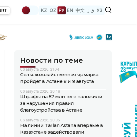
KZ
QZ
РУ
EN
中文
ق ز
ЎЗ
ORT
Новости по теме
06 августа 2026, 21:04
Сельскохозяйственная ярмарка
пройдет в Астане 8 и 9 августа
06 августа 2026, 20:48
Штрафы на 57 млн теңге наложили
за нарушения правил
благоустройства в Астане
06 августа 2026, 20:35
На линии Tarlan Astana впервые в
Казахстане задействовали