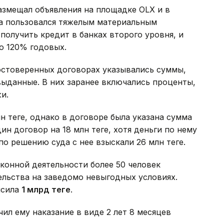
азмещал объявления на площадке OLX и в
на пользовался тяжелым материальным
получить кредит в банках второго уровня, и
о 120% годовых.
остоверенных договорах указывались суммы,
ыданные. В них заранее включались проценты,
и.
н теңге, однако в договоре была указана сумма
ин договор на 18 млн теңге, хотя деньги по нему
 решению суда с нее взыскали 26 млн теңге.
аконной деятельности более 50 человек
ельства на заведомо невыгодных условиях.
ысила
1 млрд теңге
.
ил ему наказание в виде 2 лет 8 месяцев