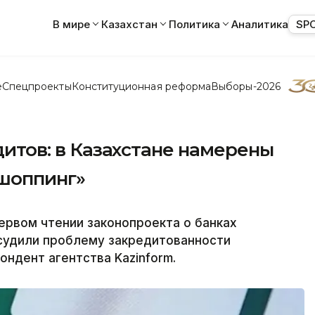
В мире
Казахстан
Политика
Аналитика
SP
е
Спецпроекты
Конституционная реформа
Выборы-2026
едитов: в Казахстане намерены
шоппинг»
ервом чтении законопроекта о банках
бсудили проблему закредитованности
ондент агентства Kazinform.