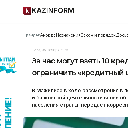
KAZINFORM
Акорда
Назначения
Закон и порядок
Дось
Тренды:
12:23, 05 Ноября 2025
За час могут взять 10 кр
ограничить «кредитный 
В Мажилисе в ходе рассмотрения в п
и банковской деятельности вновь о
населения страны, передает корресп