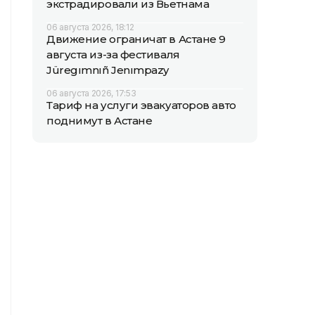
экстрадировали из Вьетнама
06 августа 2026, 18:12
Движение ограничат в Астане 9
августа из-за фестиваля
Jüregımnıñ Jenımpazy
06 августа 2026, 17:53
Тариф на услуги эвакуаторов авто
поднимут в Астане