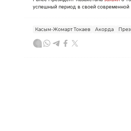
успешный период в своей современной 
Касым-Жомарт Токаев
Акорда
През
Тамирис Әбділдина
Автор
10:04, 30 Июля 2026
Касым-Жомарт Токаев п
Марокко с национальны