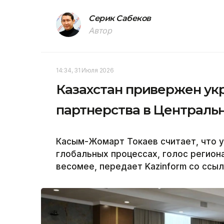
Серик Сабеков
Автор
14:34, 31 Июля 2026
Казахстан привержен ук
партнерства в Централь
Касым-Жомарт Токаев считает, что у
глобальных процессах, голос региона
весомее, передает Kazinform со ссыл