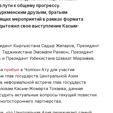
 пути к общему прогрессу.
туркменским друзьям, братьям
оящих мероприятий в рамках формата
одытожил свое выступление Касым-
зидент Кыргызстана Садыр Жапаров, Президент
т Таджикистана Эмомали Рахмон, Президент
 и Президент Узбекистана Шавкат Мирзиёев.
ва
прибыл
в Чолпон-Ату для участия
че глав государств Центральной Азии
в неформальной встрече глав государств
словам Касым-Жомарта Токаева, данная
судить актуальные вопросы текущей повестки
ногостороннего партнерства.
м, что Центральная Азия переживает самый