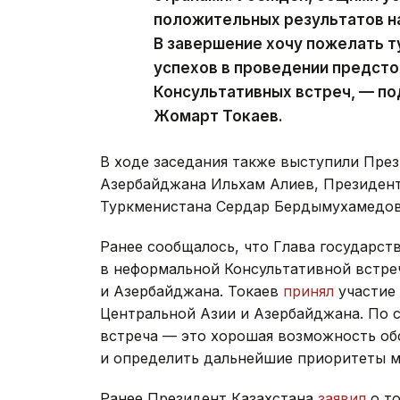
положительных результатов на
В завершение хочу пожелать 
успехов в проведении предст
Консультативных встреч, — п
Жомарт Токаев.
В ходе заседания также выступили Пре
Азербайджана Ильхам Алиев, Президен
Туркменистана Сердар Бердымухамедов
Ранее сообщалось, что Глава государст
в неформальной Консультативной встре
и Азербайджана. Токаев
принял
участие 
Центральной Азии и Азербайджана. По 
встреча — это хорошая возможность об
и определить дальнейшие приоритеты м
Ранее Президент Казахстана
заявил
о то