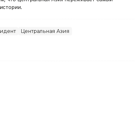
истории.
идент
Центральная Азия
оздравил Президента
м праздником