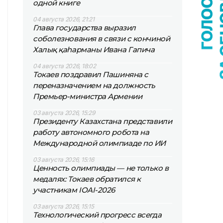
одной книге
04 августа 2026, 21:21
Глава государства выразил
соболезнования в связи с кончиной
Халық қаһарманы Ивана Гапича
04 августа 2026, 18:02
Токаев поздравил Пашиняна с
переназначением на должность
Премьер-министра Армении
03 августа 2026, 15:29
Президенту Казахстана представили
работу автономного робота на
Международной олимпиаде по ИИ
03 августа 2026, 15:16
Ценность олимпиады — не только в
медалях: Токаев обратился к
участникам IOAI-2026
03 августа 2026, 15:15
Технологический прогресс всегда