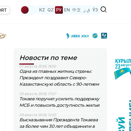
KZ
QZ
РУ
EN
中文
ق ز
ЎЗ
ORT
Новости по теме
07 августа 2026, 18:50
Одна из главных житниц страны:
Президент поздравил Северо-
Казахстанскую область с 90-летием
05 августа 2026, 17:07
Токаев поручил усилить поддержку
МСБ и повысить доступность жилья
05 августа 2026, 12:20
Высказывания Президента Токаева
за более чем 30 лет объединили в