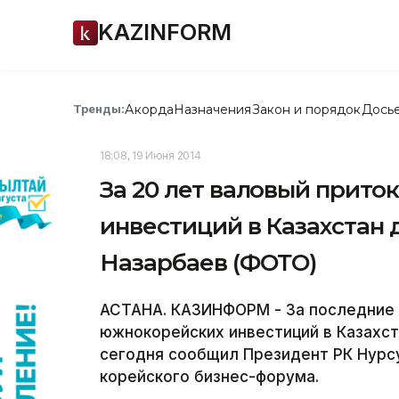
KAZINFORM
Акорда
Назначения
Закон и порядок
Дось
Тренды:
18:08, 19 Июня 2014
За 20 лет валовый прит
инвестиций в Казахстан д
Назарбаев (ФОТО)
АСТАНА. КАЗИНФОРМ - За последние 
южнокорейских инвестиций в Казахст
сегодня сообщил Президент РК Нурсу
корейского бизнес-форума.