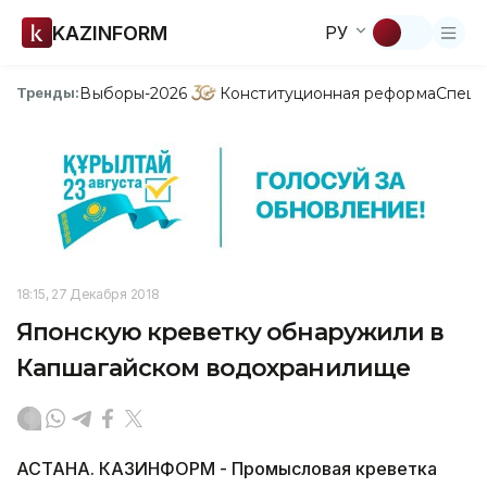
KAZINFORM
РУ
Выборы-2026
Конституционная реформа
Спецп
Тренды:
18:15, 27 Декабря 2018
Японскую креветку обнаружили в
Капшагайском водохранилище
АСТАНА. КАЗИНФОРМ - Промысловая креветка