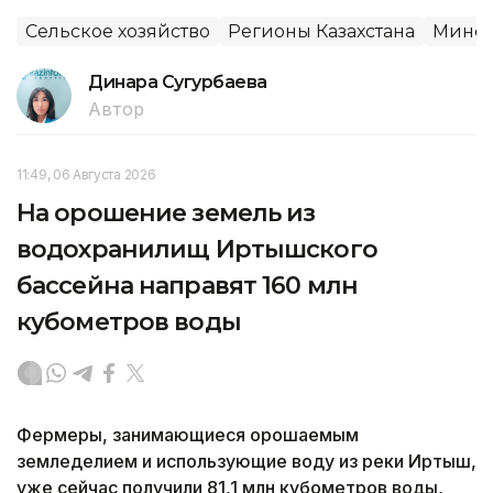
Сельское хозяйство
Регионы Казахстана
Минсе
Динара Сугурбаева
Автор
11:49, 06 Августа 2026
На орошение земель из
водохранилищ Иртышского
бассейна направят 160 млн
кубометров воды
Фермеры, занимающиеся орошаемым
земледелием и использующие воду из реки Иртыш,
уже сейчас получили 81,1 млн кубометров воды,