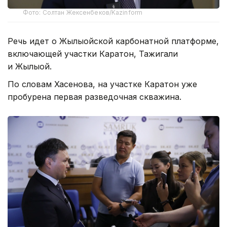
Фото: Солтан Жексенбеков/Kazinform
Речь идет о Жылыойской карбонатной платформе,
включающей участки Каратон, Тажигали
и Жылыой.
По словам Хасенова, на участке Каратон уже
пробурена первая разведочная скважина.