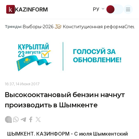
KAZINFORM
РУ
Выборы-2026
Конституционная реформа
Спецп
Тренды:
16:37, 14 Июня 2017
Высокооктановый бензин начнут
производить в Шымкенте
ШЫМКЕНТ. КАЗИНФОРМ - С июля Шымкентский