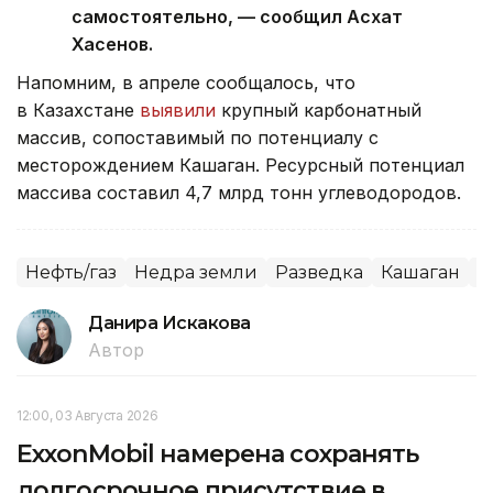
самостоятельно, — сообщил Асхат
Хасенов.
Напомним, в апреле сообщалось, что
в Казахстане
выявили
крупный карбонатный
массив, сопоставимый по потенциалу с
месторождением Кашаган. Ресурсный потенциал
массива составил 4,7 млрд тонн углеводородов.
Нефть/газ
Недра земли
Разведка
Кашаган
К
Данира Искакова
Автор
12:00, 03 Августа 2026
ExxonMobil намерена сохранять
долгосрочное присутствие в