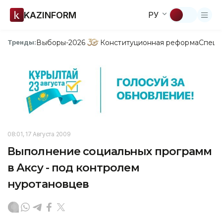
KAZINFORM
РУ
Выборы-2026
Конституционная реформа
Спецп
Тренды:
08:01, 17 Августа 2009
Выполнение социальных программ
в Аксу - под контролем
нуротановцев