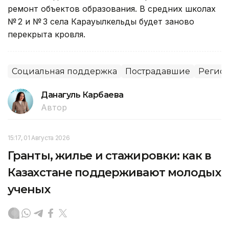
ремонт объектов образования. В средних школах
№ 2 и № 3 села Карауылкельды будет заново
перекрыта кровля.
Социальная поддержка
Пострадавшие
Регион
Данагуль Карбаева
Автор
15:17, 01 Августа 2026
Гранты, жилье и стажировки: как в
Казахстане поддерживают молодых
ученых