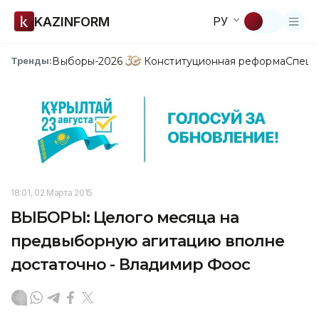
KAZINFORM
РУ
Выборы-2026
Конституционная реформа
Спецп
Тренды:
18:01, 02 Марта 2015
ВЫБОРЫ: Целого месяца на
предвыборную агитацию вполне
достаточно - Владимир Фоос