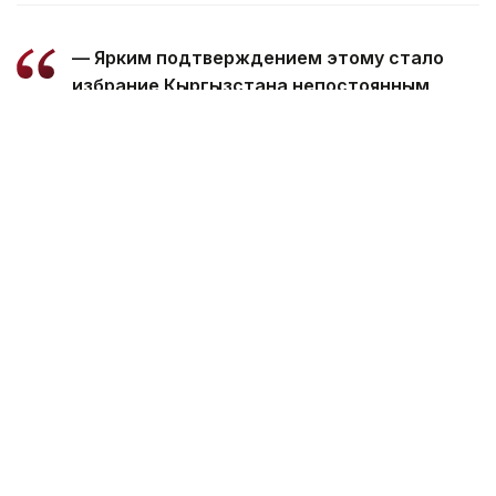
— Ярким подтверждением этому стало
избрание Кыргызстана непостоянным
членом Совета Безопасности ООН.
Пользуясь случаем, поздравляю
Президента Кыргызстана уважаемого
Садыра Нургожоевича Жапарова и весь
кыргызский народ с этим историческим
достижением, — отметил Президент
Казахстана.
Глава государства сообщил, что все
принципиальные вопросы взаимодействия стран
региона были обстоятельно обсуждены
на прошлогодней встрече в Ташкенте.
— Высказанные тогда инициативы, в том
числе по институциональному развитию
Консультативных встреч, сохраняют свою