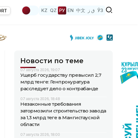
KZ
QZ
РУ
EN
中文
ق ز
ЎЗ
ORT
Новости по теме
07 августа 2026, 19:07
Ущерб государству превысил 2,7
млрд тенге: Генпрокуратура
расследует дело о контрабанде
07 августа 2026, 18:48
Незаконные требования
затормозили строительство завода
за 1,3 млрд теңге в Мангистауской
области
07 августа 2026, 18:00