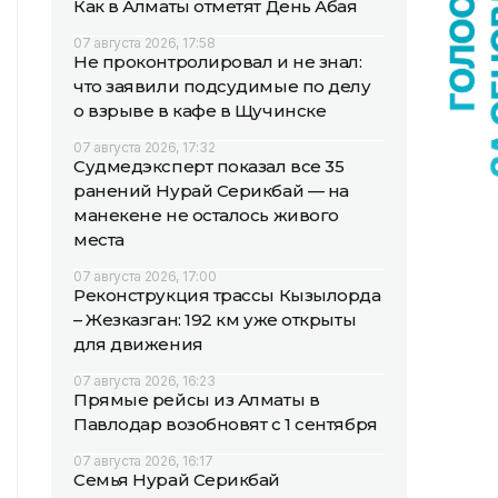
Как в Алматы отметят День Абая
07 августа 2026, 17:58
Не проконтролировал и не знал:
что заявили подсудимые по делу
о взрыве в кафе в Щучинске
07 августа 2026, 17:32
Судмедэксперт показал все 35
ранений Нурай Серикбай — на
манекене не осталось живого
места
07 августа 2026, 17:00
Реконструкция трассы Кызылорда
– Жезказган: 192 км уже открыты
для движения
07 августа 2026, 16:23
Прямые рейсы из Алматы в
Павлодар возобновят с 1 сентября
07 августа 2026, 16:17
Семья Нурай Серикбай