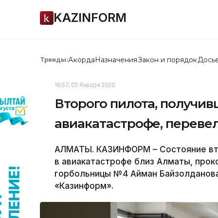
KAZINFORM
Акорда
Назначения
Закон и порядок
Дось
Тренды:
16:57, 05 Января 2020
Второго пилота, получив
авиакатастрофе, переве
АЛМАТЫ. КАЗИНФОРМ – Состояние вт
в авиакатастрофе близ Алматы, прок
горбольницы №4 Айман Байзолданов
«Казинформ».