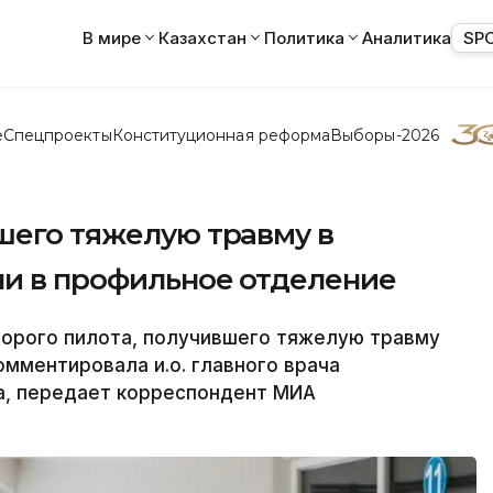
В мире
Казахстан
Политика
Аналитика
SP
е
Спецпроекты
Конституционная реформа
Выборы-2026
шего тяжелую травму в
ли в профильное отделение
орого пилота, получившего тяжелую травму
омментировала и.о. главного врача
а, передает корреспондент МИА