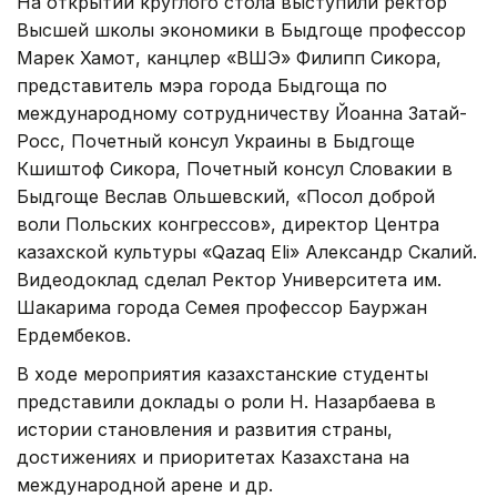
На открытии круглого стола выступили ректор
Высшей школы экономики в Быдгоще профессор
Марек Хамот, канцлер «ВШЭ» Филипп Сикора,
представитель мэра города Быдгоща по
международному сотрудничеству Йоанна Затай-
Росс, Почетный консул Украины в Быдгоще
Кшиштоф Сикора, Почетный консул Словакии в
Быдгоще Веслав Ольшевский, «Посол доброй
воли Польских конгрессов», директор Центра
казахской культуры «Qazaq Eli» Александр Скалий.
Видеодоклад сделал Ректор Университета им.
Шакарима города Семея профессор Бауржан
Ердембеков.
В ходе мероприятия казахстанские студенты
представили доклады о роли Н. Назарбаева в
истории становления и развития страны,
достижениях и приоритетах Казахстана на
международной арене и др.