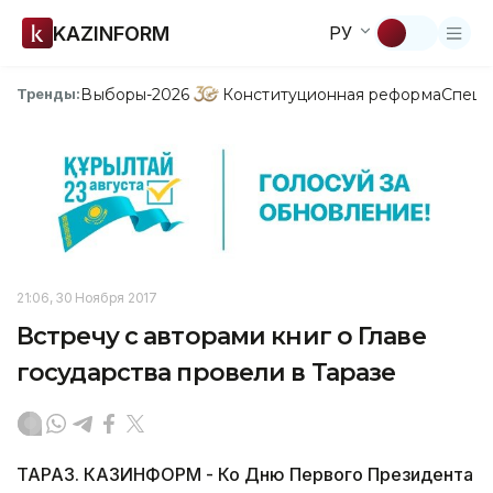
KAZINFORM
РУ
Выборы-2026
Конституционная реформа
Спецп
Тренды:
21:06, 30 Ноября 2017
Встречу с авторами книг о Главе
государства провели в Таразе
ТАРАЗ. КАЗИНФОРМ - Ко Дню Первого Президента