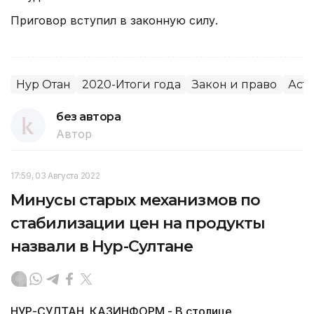
Приговор вступил в законную силу.
Нур Отан
2020-Итоги года
Закон и право
Аст
без автора
Автор
17:59, 03 Августа 2022
Минусы старых механизмов по
стабилизации цен на продукты
назвали в Нур-Султане
НУР-СУЛТАН. КАЗИНФОРМ - В столице