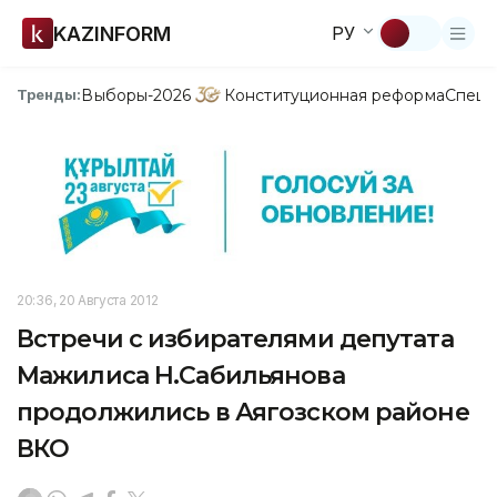
KAZINFORM
РУ
Выборы-2026
Конституционная реформа
Спецп
Тренды:
20:36, 20 Августа 2012
Встречи с избирателями депутата
Мажилиса Н.Сабильянова
продолжились в Аягозском районе
ВКО