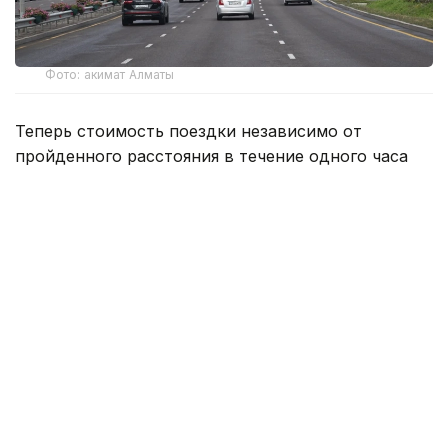
Фото: акимат Алматы
Теперь стоимость поездки независимо от
пройденного расстояния в течение одного часа
составит:
легковые автомобили — 0,14 МРП вместо 0,07
МРП;
автобусы до 16 пассажирских мест и грузовые
автомобили грузоподъемностью до 2,5 тонны
— 0,16 МРП вместо 0,08 МРП;
автобусы до 32 пассажирских мест и грузовые
автомобили грузоподъемностью до 5,5 тонны
— 0,28 МРП вместо 0,14 МРП;
автобусы вместимостью более 32 пассажирских