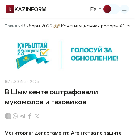
KAZINFORM
РУ
Выборы-2026
Конституционная реформа
Спецп
Тренды:
16:15, 30 Июня 2025
В Шымкенте оштрафовали
мукомолов и газовиков
Мониторинг департамента Агентства по защите