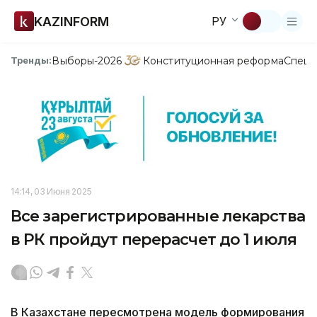
KAZINFORM
РУ
Выборы-2026
Конституционная реформа
Спецп
Тренды:
14:14, 03 Июня 2025
Все зарегистрированные лекарства
в РК пройдут перерасчет до 1 июля
В Казахстане пересмотрена модель формирования