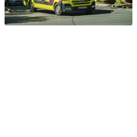
Фото: Мақсат Шағырбай / Kazinform
За первые семь месяцев 2026 года служба скорой
медицинской помощи Казахстана обслужила 5 253
200 вызовов.
По данным Минздрава, в среднем бригады
скорой помощи принимают около 25 тысяч
вызовов в сутки. Медики оказывают экстренную
помощь пациентам с инфарктами, инсультами,
тяжелыми травмами, осложнениями хронических
заболеваний, принимают роды и выезжают на
дорожно-транспортные происшествия.
Сегодня в стране работают 20 самостоятельных
станций скорой медицинской помощи, 92