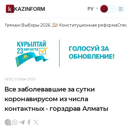
KAZINFORM
РУ
Выборы-2026
Конституционная реформа
Спецп
Тренды:
18:55, 02 Мая 2020
Все заболевавшие за сутки
коронавирусом из числа
контактных - горздрав Алматы