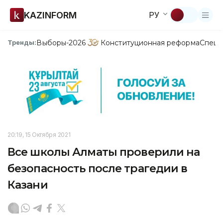
KAZINFORM
РУ
Выборы-2026
Конституционная реформа
Спецп
Тренды:
20:19, 15 Октября 2021
Все школы Алматы проверили на
безопасность после трагедии в
Казани