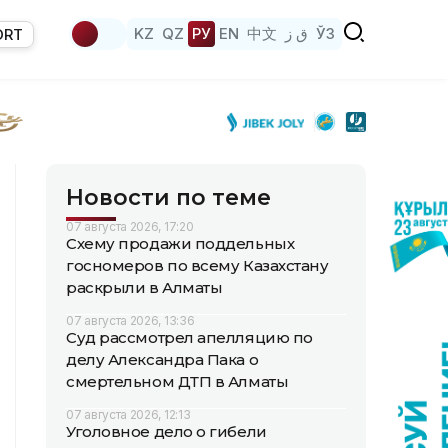
KZ
QZ
РУ
EN
中文
ق ز
ЎЗ
ORT
Новости по теме
07 августа 2026, 17:20
Схему продажи поддельных
госномеров по всему Казахстану
раскрыли в Алматы
07 августа 2026, 13:36
Суд рассмотрел апелляцию по
делу Александра Пака о
смертельном ДТП в Алматы
07 августа 2026, 12:13
Уголовное дело о гибели