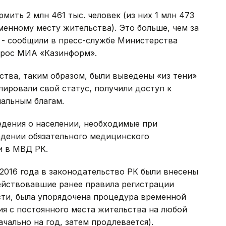
мить 2 млн 461 тыс. человек (из них 1 млн 473
еменному месту жительства). Это больше, чем за
», - сообщили в пресс-службе Министерства
апрос МИА «Казинформ».
тва, таким образом, были выведены «из тени»
лировали свой статус, получили доступ к
альным благам.
едения о населении, необходимые при
едении обязательного медицинского
и в МВД РК.
 2016 года в законодательство РК были внесены
ействовавшие ранее правила регистрации
сти, была упорядочена процедура временной
ия с постоянного места жительства на любой
чально на год, затем продлевается).