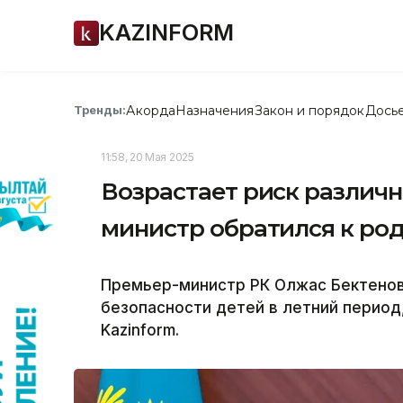
KAZINFORM
Акорда
Назначения
Закон и порядок
Дось
Тренды:
11:58, 20 Мая 2025
Возрастает риск различ
министр обратился к ро
Премьер-министр РК Олжас Бектенов
безопасности детей в летний период
Kazinform.