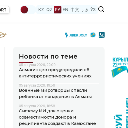
KZ
QZ
РУ
EN
中文
ق ز
ЎЗ
ORT
Новости по теме
05 августа 2026, 22:00
Алматинцев предупредили об
антитеррористических учениях
05 августа 2026, 19:56
Военные миротворцы спасли
ребенка от нападения в Алматы
05 августа 2026, 18:58
Систему ИИ для оценки
совместимости донора и
реципиента создают в Казахстане