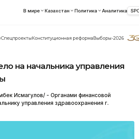
В мире
Казахстан
Политика
Аналитика
SP
е
Спецпроекты
Конституционная реформа
Выборы-2026
ело на начальника управления
цы
мбек Исмагулов/ - Органами финансовой
льнику управления здравоохранения г.