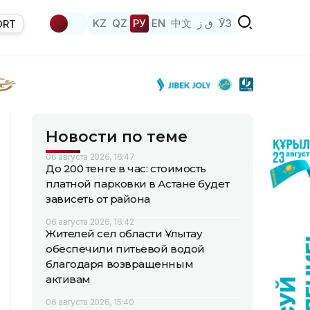
KZ
QZ
РУ
EN
中文
ق ز
ЎЗ
ORT
Новости по теме
06 августа 2026, 16:47
До 200 тенге в час: стоимость
платной парковки в Астане будет
зависеть от района
06 августа 2026, 16:42
Жителей сел области Ұлытау
обеспечили питьевой водой
благодаря возвращенным
активам
06 августа 2026, 15:40