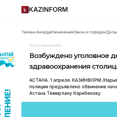
KAZINFORM
Акорда
Назначения
Закон и порядок
Дось
Тренды:
11:52, 01 Апреля 2009
Возбуждено уголовное д
здравоохранения столи
АСТАНА. 1 апреля. КАЗИНФОРМ /Нары
полиции предъявлено обвинение нача
Астана Темирлану Карибекову.