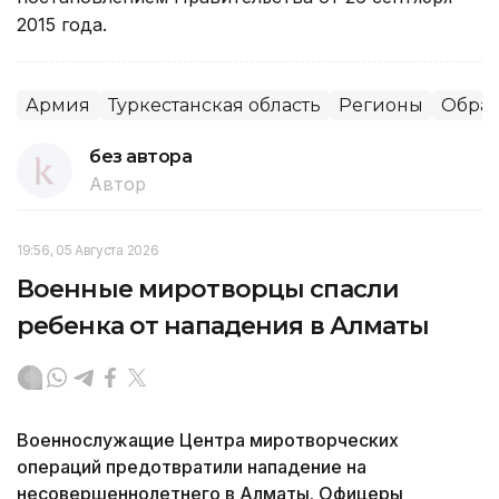
2015 года.
Армия
Туркестанская область
Регионы
Образ
без автора
Автор
19:56, 05 Августа 2026
Военные миротворцы спасли
ребенка от нападения в Алматы
Военнослужащие Центра миротворческих
операций предотвратили нападение на
несовершеннолетнего в Алматы. Офицеры