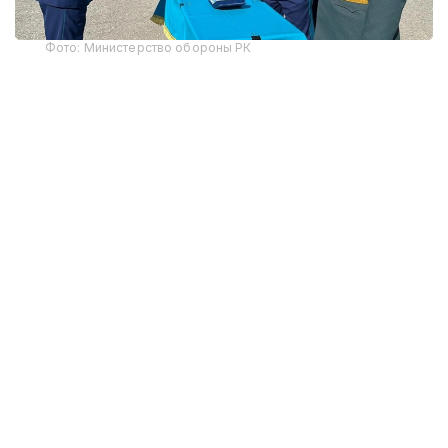
Фото: Министерство обороны РК
В этом году первое офицерское звание получили
12 выпускников-интернов. По завершении
обучения им вручены дипломы Военного
института Сил воздушной обороны и Западно-
Казахстанского медицинского университета
имени Марата Оспанова, что подтверждает
получение одновременно военного и высшего
медицинского образования.
Начальник Военного института Сил воздушной
обороны генерал-майор авиации Тимур
Еспаганбетов отметил, что вуз обеспечивает
подготовку высококвалифицированных военных
специалистов, уделяя особое внимание
формированию профессиональных компетенций