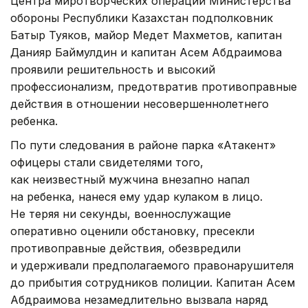
Центра миротворческих операций Министерства
обороны Республики Казахстан подполковник
Батыр Туяков, майор Медет Махметов, капитан
Данияр Баймулдин и капитан Асем Абдраимова
проявили решительность и высокий
профессионализм, предотвратив противоправные
действия в отношении несовершеннолетнего
ребенка.
По пути следования в районе парка «Атакент»
офицеры стали свидетелями того,
как неизвестный мужчина внезапно напал
на ребенка, нанеся ему удар кулаком в лицо.
Не теряя ни секунды, военнослужащие
оперативно оценили обстановку, пресекли
противоправные действия, обезвредили
и удерживали предполагаемого правонарушителя
до прибытия сотрудников полиции. Капитан Асем
Абдраимова незамедлительно вызвала наряд