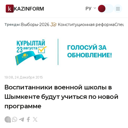
KAZINFORM
РУ
Выборы-2026
Конституционная реформа
Спецп
Тренды:
19:08, 24 Декабря 2015
Воспитанники военной школы в
Шымкенте будут учиться по новой
программе