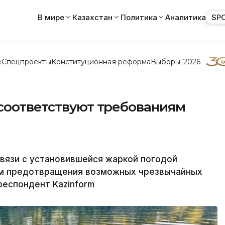
В мире
Казахстан
Политика
Аналитика
SP
е
Спецпроекты
Конституционная реформа
Выборы-2026
 соответствуют требованиям
связи с установившейся жаркой погодой
ам предотвращения возможных чрезвычайных
респондент Kazinform