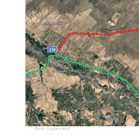
Фото: КазАвтоЖол