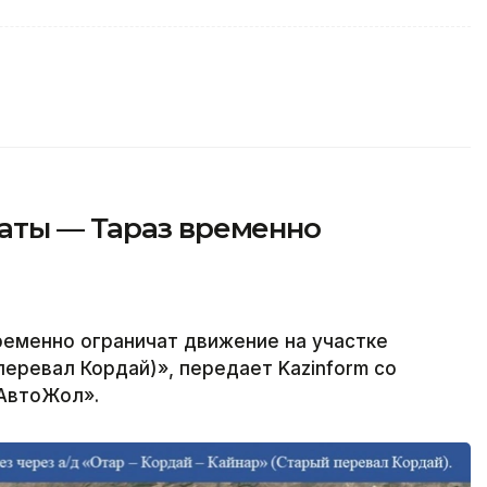
аты — Тараз временно
ременно ограничат движение на участке
перевал Кордай)», передает Kazinform со
зАвтоЖол».