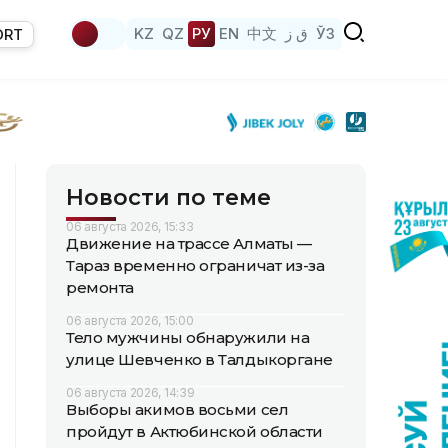
KZ
QZ
РУ
EN
中文
ق ز
ЎЗ
ORT
Новости по теме
06 августа 2026, 15:33
Движение на трассе Алматы —
Тараз временно ограничат из-за
ремонта
06 августа 2026, 15:00
Тело мужчины обнаружили на
улице Шевченко в Талдыкоргане
06 августа 2026, 14:39
Выборы акимов восьми сел
пройдут в Актюбинской области