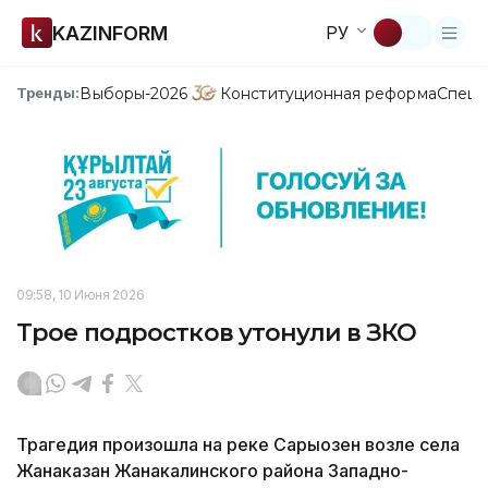
KAZINFORM
РУ
Выборы-2026
Конституционная реформа
Спецп
Тренды:
09:58, 10 Июня 2026
Трое подростков утонули в ЗКО
Трагедия произошла на реке Сарыозен возле села
Жанаказан Жанакалинского района Западно-