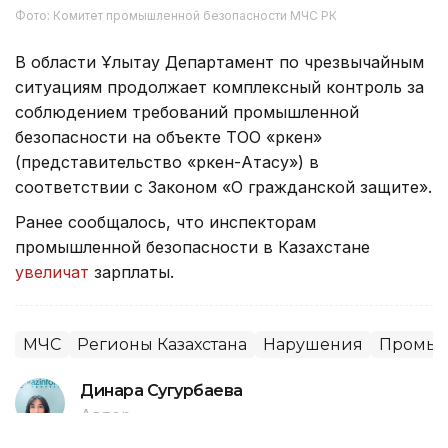
Фото: Комитет промышленной безопасности МЧС РК
В области Ұлытау Департамент по чрезвычайным
ситуациям продолжает комплексный контроль за
соблюдением требований промышленной
безопасности на объекте ТОО «Өркен»
(представительство «Өркен-Атасу») в
соответствии с Законом «О гражданской защите».
Ранее сообщалось, что инспекторам
промышленной безопасности в Казахстане
увеличат
зарплаты.
МЧС
Регионы Казахстана
Нарушения
Промыш
Динара Сугурбаева
Автор