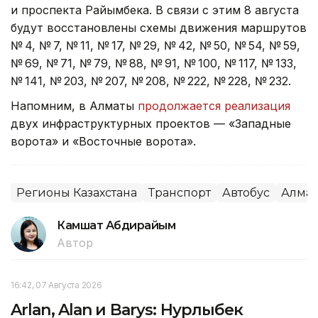
и проспекта Райымбека. В связи с этим 8 августа
будут восстановлены схемы движения маршрутов
№ 4, № 7, № 11, № 17, № 29, № 42, № 50, № 54, № 59,
№ 69, № 71, № 79, № 88, № 91, № 100, № 117, № 133,
№ 141, № 203, № 207, № 208, № 222, № 228, № 232.
Напомним, в Алматы
продолжается реализация
двух инфраструктурных проектов — «Западные
ворота» и «Восточные ворота».
Регионы Казахстана
Транспорт
Автобус
Алма
Камшат Абдирайым
Автор
16:42, 07 Августа 2026
Arlan, Alan и Barys: Нурлыбек