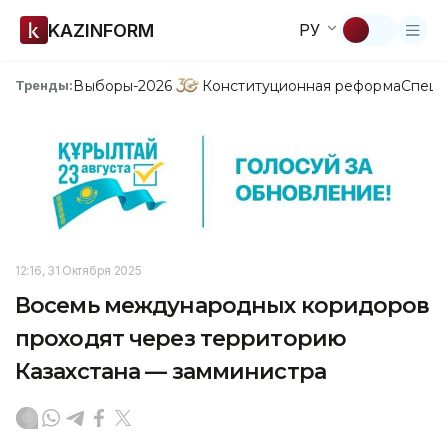
KAZINFORM
РУ
Выборы-2026
Конституционная реформа
Спецп
Тренды:
12:16, 31 Октября 2025
Восемь международных коридоров
проходят через территорию
Казахстана — замминистра