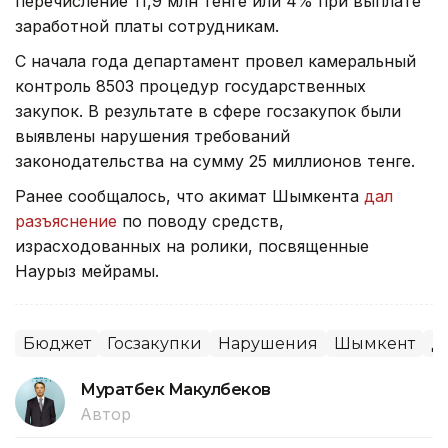
перечисление 11,9 млн тенге или 4% при выплате
заработной платы сотрудникам.
С начала года департамент провел камеральный
контроль 8503 процедур государственных
закупок. В результате в сфере госзакупок были
выявлены нарушения требований
законодательства на сумму 25 миллионов тенге.
Ранее сообщалось, что акимат Шымкента
дал
разъяснение
по поводу средств,
израсходованных на ролики, посвященные
Наурыз мейрамы.
Бюджет
Госзакупки
Нарушения
Шымкент
Д
Муратбек Макулбеков
Автор