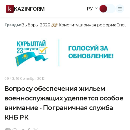
KAZINFORM
РУ
Выборы-2026
Конституционная реформа
Спецп
Тренды:
09:43, 16 Сентября 2012
Вопросу обеспечения жильем
военнослужащих уделяется особое
внимание - Пограничная служба
КНБ РК