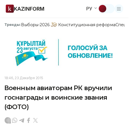
KAZINFORM
РУ
Выборы-2026
Конституционная реформа
Спецп
Тренды:
18:46, 23 Декабря 2015
Военным авиаторам РК вручили
госнаграды и воинские звания
(ФОТО)