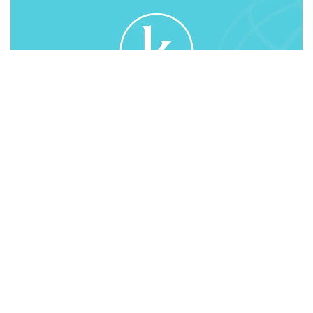
В отчете министр отметил повышение на 3,4%
выпуска валовой продукции сельского хозяйства
(3,3 млрд. тенге). Объем производства продуктов
питания в 2015 году также увеличился на 0,1% и
составил 1074,8 млрд. тенге. Уровень инвестиций
в основной капитал пищевой промышленности
поднялся до 55,9 млрд. тенге, что на 28 % выше
показателей прошлого года.